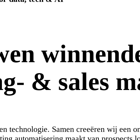
wen winnend
g- & sales m
 en technologie. Samen creeëren wij een on
ting automatisering maakt van prospects l