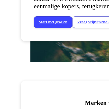
eenmalige kopers, terugkeren
Start met groeien
Vraag vrijblijvend
Merken w